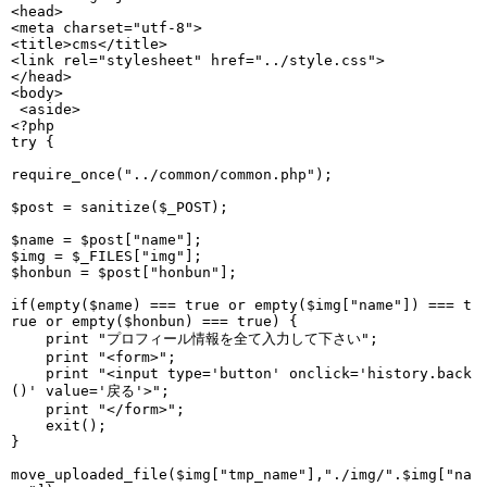
<head>

<meta charset="utf-8">

<title>cms</title>

<link rel="stylesheet" href="../style.css">

</head>

<body>

 <aside>  

<?php

try {

require_once("../common/common.php");

$post = sanitize($_POST);

$name = $post["name"];

$img = $_FILES["img"];

$honbun = $post["honbun"];

if(empty($name) === true or empty($img["name"]) === t
rue or empty($honbun) === true) {

    print "プロフィール情報を全て入力して下さい";

    print "<form>";

    print "<input type='button' onclick='history.back
()' value='戻る'>";

    print "</form>";

    exit();

}

move_uploaded_file($img["tmp_name"],"./img/".$img["na