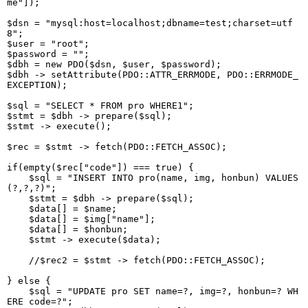
me"]);

$dsn = "mysql:host=localhost;dbname=test;charset=utf
8";

$user = "root";

$password = "";

$dbh = new PDO($dsn, $user, $password);

$dbh -> setAttribute(PDO::ATTR_ERRMODE, PDO::ERRMODE_
EXCEPTION);

$sql = "SELECT * FROM pro WHERE1";

$stmt = $dbh -> prepare($sql);

$stmt -> execute();

$rec = $stmt -> fetch(PDO::FETCH_ASSOC);

if(empty($rec["code"]) === true) {

    $sql = "INSERT INTO pro(name, img, honbun) VALUES
(?,?,?)";

    $stmt = $dbh -> prepare($sql);

    $data[] = $name;

    $data[] = $img["name"];

    $data[] = $honbun; 

    $stmt -> execute($data);

    //$rec2 = $stmt -> fetch(PDO::FETCH_ASSOC);

} else {

    $sql = "UPDATE pro SET name=?, img=?, honbun=? WH
ERE code=?";
