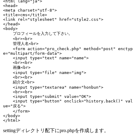
<html lang="ja">

<head>

<meta charset="utf-8">

<title>cms</title>

<link rel="stylesheet" href="style2.css">

</head>

<body>

    プロフィールを入力して下さい。

    <br><br>

    管理人名<br>

    <form action="pro_check.php" method="post" enctyp
e="multipart/form-data">

    <input type="text" name="name">

    <br><br>

    画像<br>

    <input type="file" name="img">

    <br><br>

    紹介文<br>

    <input type="textarea" name="honbun">

    <br><br>

    <input type="submit" value="OK">

    <input type="button" onclick="history.back()" val
ue="戻る">

    </form>

</body>

settingディレクトリ配下にpro.phpを作成します。