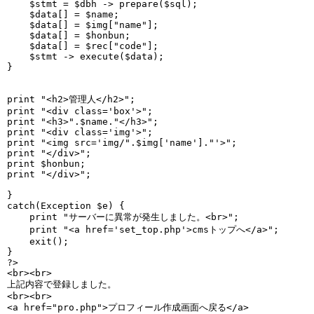
    $stmt = $dbh -> prepare($sql);

    $data[] = $name;

    $data[] = $img["name"];

    $data[] = $honbun;

    $data[] = $rec["code"];

    $stmt -> execute($data);

}

print "<h2>管理人</h2>"; 

print "<div class='box'>";

print "<h3>".$name."</h3>";    

print "<div class='img'>";

print "<img src='img/".$img['name']."'>";

print "</div>";

print $honbun;

print "</div>";

}

catch(Exception $e) {

    print "サーバーに異常が発生しました。<br>";

    print "<a href='set_top.php'>cmsトップへ</a>";

    exit();

}

?>

<br><br>

上記内容で登録しました。

<br><br>

<a href="pro.php">プロフィール作成画面へ戻る</a>
