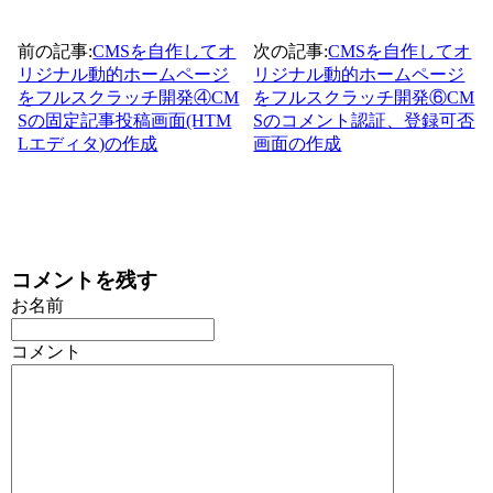
前の記事:
CMSを自作してオ
次の記事:
CMSを自作してオ
リジナル動的ホームページ
リジナル動的ホームページ
をフルスクラッチ開発④CM
をフルスクラッチ開発⑥CM
Sの固定記事投稿画面(HTM
Sのコメント認証、登録可否
Lエディタ)の作成
画面の作成
コメントを残す
お名前
コメント