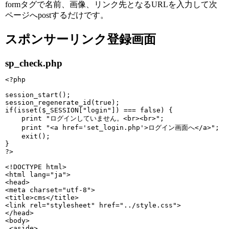
formタグで名前、画像、リンク先となるURLを入力して次
ページへpostするだけです。
スポンサーリンク登録画面
sp_check.php
<?php

session_start();

session_regenerate_id(true);

if(isset($_SESSION["login"]) === false) {

    print "ログインしていません。<br><br>";

    print "<a href='set_login.php'>ログイン画面へ</a>";

    exit();

}

?>

<!DOCTYPE html>

<html lang="ja">

<head>

<meta charset="utf-8">

<title>cms</title>

<link rel="stylesheet" href="../style.css">

</head>

<body>

 <aside>  
