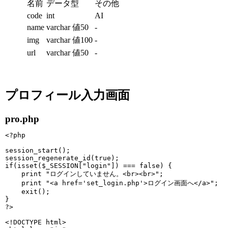
名前
データ型
その他
code
int
AI
name
varchar 値50
-
img
varchar 値100
-
url
varchar 値50
-
プロフィール入力画面
pro.php
<?php

session_start();

session_regenerate_id(true);

if(isset($_SESSION["login"]) === false) {

    print "ログインしていません。<br><br>";

    print "<a href='set_login.php'>ログイン画面へ</a>";

    exit();

}

?>

<!DOCTYPE html>
