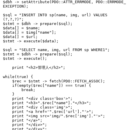
$dbh -> setAttribute(PDO::ATTR_ERRMODE, PDO::ERRMODE_
EXCEPTION);

$sql = "INSERT INTO sp(name, img, url) VALUES
(?,?,?)";

$stmt = $dbh -> prepare($sql);

$data[] = $name;

$data[] = $img["name"];

$data[] = $url; 

$stmt -> execute($data);

$sql = "SELECT name, img, url FROM sp WHERE1";

$stmt = $dbh -> prepare($sql);

$stmt -> execute();

    print "<h2>管理人</h2>"; 

while(true) {

    $rec = $stmt -> fetch(PDO::FETCH_ASSOC);

    if(empty($rec["name"]) === true) {

        break;

    }

    print "<div class='box'>";

    print "<h3>".$rec["name"]."</h3>";

    print "<div class='img'>";

    print "<a href='".$rec['url']."'>";

    print "<img src='img/".$rec['img']."'>";

    print "</a>";

    print "</div>";

    print "</div>";
