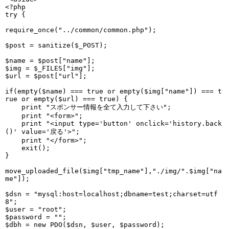
<?php

try {

require_once("../common/common.php");

$post = sanitize($_POST);

$name = $post["name"];

$img = $_FILES["img"];

$url = $post["url"];

if(empty($name) === true or empty($img["name"]) === t
rue or empty($url) === true) {

    print "スポンサー情報を全て入力して下さい";

    print "<form>";

    print "<input type='button' onclick='history.back
()' value='戻る'>";

    print "</form>";

    exit();

}   

move_uploaded_file($img["tmp_name"],"./img/".$img["na
me"]);

$dsn = "mysql:host=localhost;dbname=test;charset=utf
8";

$user = "root";

$password = "";

$dbh = new PDO($dsn, $user, $password);
